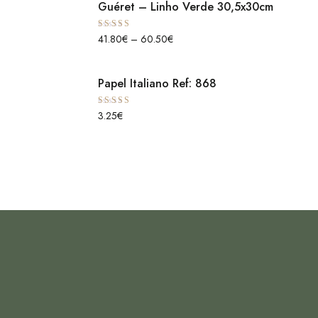
Guéret – Linho Verde 30,5x30cm
Avaliação
41.80
€
–
60.50
€
5.00
de 5
Papel Italiano Ref: 868
Avaliação
3.25
€
5.00
de 5