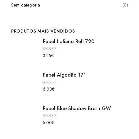
Sem categoria
(0)
PRODUTOS MAIS VENDIDOS
Papel Italiano Ref: 720
Avaliação
3.25
€
5.00
de 5
Papel Algodão 171
Avaliação
6.00
€
5.00
de 5
Papel Blue Shadow Brush GW
Avaliação
5.00
€
5.00
de 5