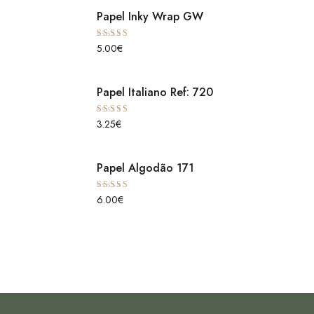
Papel Inky Wrap GW
Avaliação
5.00
€
5.00
de 5
Papel Italiano Ref: 720
Avaliação
3.25
€
5.00
de 5
Papel Algodão 171
Avaliação
6.00
€
5.00
de 5