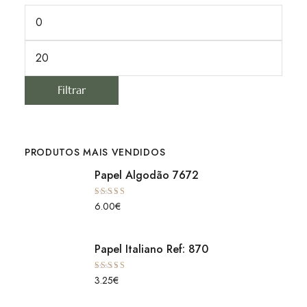
Filtrar
PRODUTOS MAIS VENDIDOS
Papel Algodão 7672
Avaliação
6.00
€
5.00
de 5
Papel Italiano Ref: 870
Avaliação
3.25
€
5.00
de 5