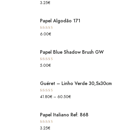
Avaliação
3.25
€
5.00
de 5
Papel Algodão 171
Avaliação
6.00
€
5.00
de 5
Papel Blue Shadow Brush GW
Avaliação
5.00
€
5.00
de 5
Guéret – Linho Verde 30,5x30cm
Avaliação
41.80
€
–
60.50
€
5.00
de 5
Papel Italiano Ref: 868
Avaliação
3.25
€