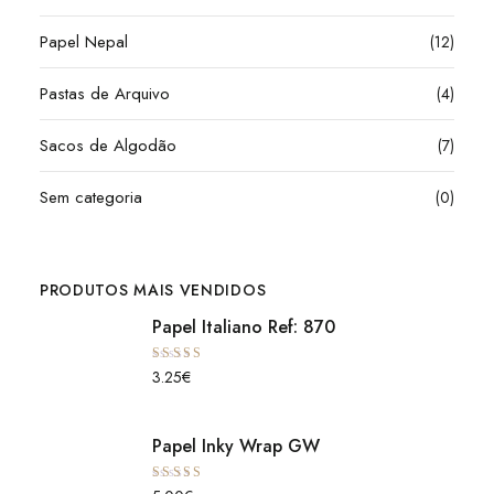
Papel Nepal
(12)
Pastas de Arquivo
(4)
Sacos de Algodão
(7)
Sem categoria
(0)
PRODUTOS MAIS VENDIDOS
Papel Italiano Ref: 870
Avaliação
3.25
€
5.00
de 5
Papel Inky Wrap GW
Avaliação