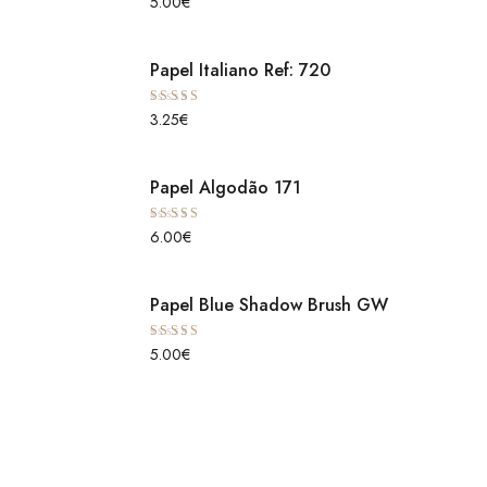
5.00
€
5.00
de 5
Papel Italiano Ref: 720
Avaliação
3.25
€
5.00
de 5
Papel Algodão 171
Avaliação
6.00
€
5.00
de 5
Papel Blue Shadow Brush GW
Avaliação
5.00
€
5.00
de 5