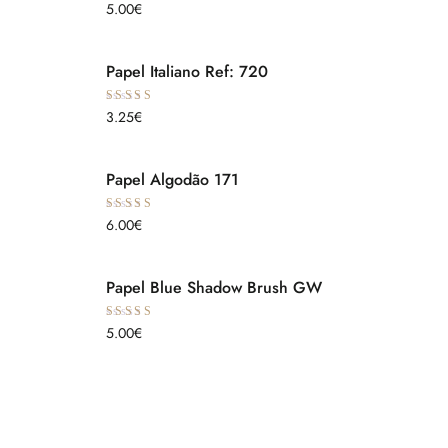
Avaliação
5.00
€
5.00
de 5
Papel Italiano Ref: 720
Avaliação
3.25
€
5.00
de 5
Papel Algodão 171
Avaliação
6.00
€
5.00
de 5
Papel Blue Shadow Brush GW
Avaliação
5.00
€
5.00
de 5