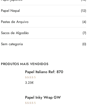
Papel Nepal
(12)
Pastas de Arquivo
(4)
Sacos de Algodão
(7)
Sem categoria
(0)
PRODUTOS MAIS VENDIDOS
Papel Italiano Ref: 870
Avaliação
3.25
€
5.00
de 5
Papel Inky Wrap GW