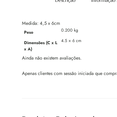
Descrição
Informação 
Medida: 4,5 x 6cm
0.200 kg
Peso
4.5 × 6 cm
Dimensões (C x L
x A)
Ainda não existem avaliações.
Apenas clientes com sessão iniciada que compr