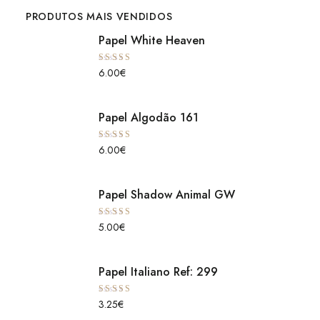
PRODUTOS MAIS VENDIDOS
Papel White Heaven
Avaliação
6.00
€
5.00
de 5
Papel Algodão 161
Avaliação
6.00
€
5.00
de 5
Papel Shadow Animal GW
Avaliação
5.00
€
5.00
de 5
Papel Italiano Ref: 299
Avaliação
3.25
€
5.00
de 5