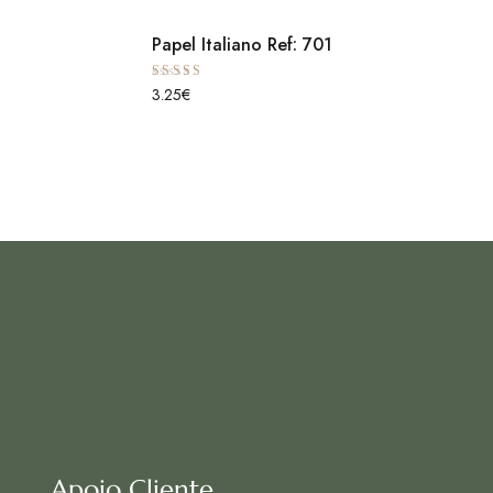
Papel Italiano Ref: 701
Avaliação
3.25
€
5.00
de 5
Apoio Cliente