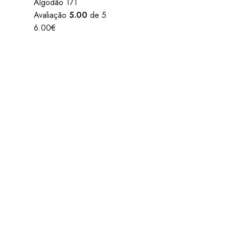
Algodão 171
Avaliação
5.00
de 5
6.00
€
Apoio Cliente
Quem Somos
Contato
Minha Conta
Recuperar Password
Serviços