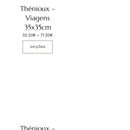
Thénioux –
Viagens
35x35cm
52.30
€
–
71.50
€
OPÇÕES
Thénioux –