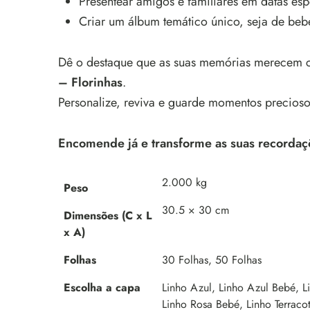
Presentear amigos e familiares em datas esp
Criar um álbum temático único, seja de beb
Dê o destaque que as suas memórias merecem
– Florinhas
.
Personalize, reviva e guarde momentos precioso
Encomende já e transforme as suas recordaç
2.000 kg
Peso
30.5 × 30 cm
Dimensões (C x L
x A)
Folhas
30 Folhas, 50 Folhas
Escolha a capa
Linho Azul, Linho Azul Bebé, L
Linho Rosa Bebé, Linho Terracot