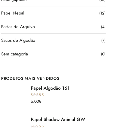
Papel Nepal
(12)
Pastas de Arquivo
(4)
Sacos de Algodão
(7)
Sem categoria
(0)
PRODUTOS MAIS VENDIDOS
Papel Algodão 161
Avaliação
6.00
€
5.00
de 5
Papel Shadow Animal GW