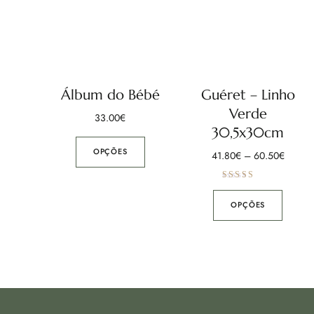
Álbum do Bébé
Guéret – Linho
Verde
33.00
€
30,5x30cm
OPÇÕES
41.80
€
–
60.50
€
Avaliação
5.00
de 5
OPÇÕES