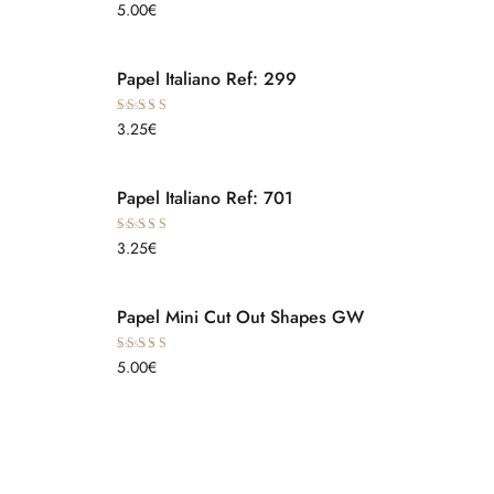
Avaliação
5.00
€
5.00
de 5
Papel Italiano Ref: 299
Avaliação
3.25
€
5.00
de 5
Papel Italiano Ref: 701
Avaliação
3.25
€
5.00
de 5
Papel Mini Cut Out Shapes GW
Avaliação
5.00
€
5.00
de 5