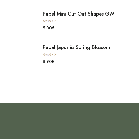
Papel Mini Cut Out Shapes GW
Avaliação
5.00
€
5.00
de 5
Papel Japonês Spring Blossom
Avaliação
8.90
€
5.00
de 5