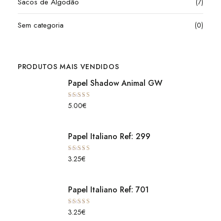
Sacos de Algodão
(7)
Sem categoria
(0)
PRODUTOS MAIS VENDIDOS
Papel Shadow Animal GW
Avaliação
5.00
€
5.00
de 5
Papel Italiano Ref: 299
Avaliação
3.25
€
5.00
de 5
Papel Italiano Ref: 701
Avaliação
3.25
€
5.00
de 5