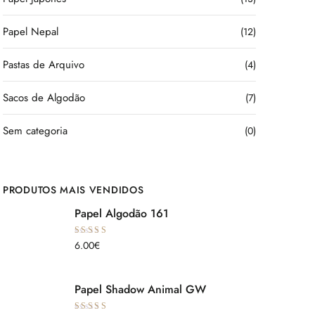
Papel Nepal
(12)
Pastas de Arquivo
(4)
Sacos de Algodão
(7)
Sem categoria
(0)
PRODUTOS MAIS VENDIDOS
Papel Algodão 161
Avaliação
6.00
€
5.00
de 5
Papel Shadow Animal GW