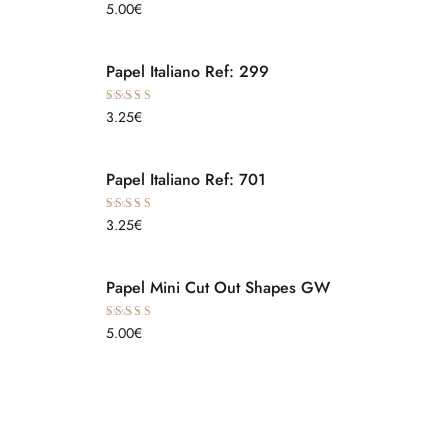
Avaliação
5.00
€
5.00
de 5
Papel Italiano Ref: 299
Avaliação
3.25
€
5.00
de 5
Papel Italiano Ref: 701
Avaliação
3.25
€
5.00
de 5
Papel Mini Cut Out Shapes GW
Avaliação
5.00
€
5.00
de 5