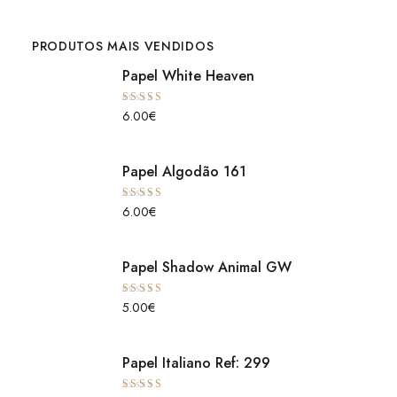
PRODUTOS MAIS VENDIDOS
Papel White Heaven
Avaliação
6.00
€
5.00
de 5
Papel Algodão 161
Avaliação
6.00
€
5.00
de 5
Papel Shadow Animal GW
Avaliação
5.00
€
5.00
de 5
Papel Italiano Ref: 299