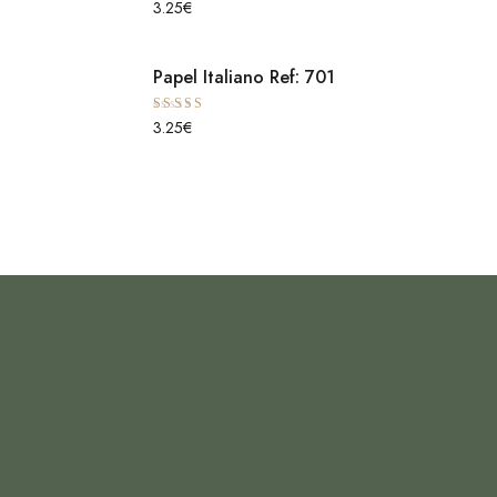
Avaliação
3.25
€
5.00
de 5
Papel Italiano Ref: 701
Avaliação
3.25
€
5.00
de 5