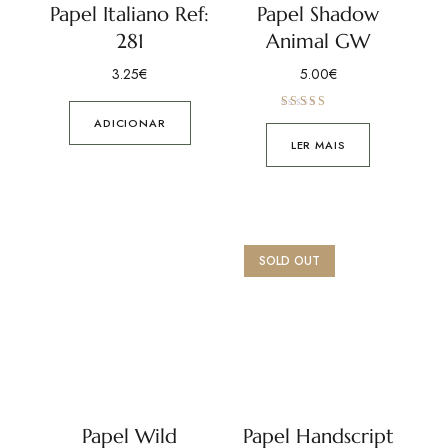
Papel Italiano Ref:
Papel Shadow
281
Animal GW
3.25
€
5.00
€
Avaliação
ADICIONAR
5.00
de 5
LER MAIS
SOLD OUT
Papel Wild
Papel Handscript