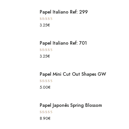
Papel Italiano Ref: 299
Avaliação
3.25
€
5.00
de 5
Papel Italiano Ref: 701
Avaliação
3.25
€
5.00
de 5
Papel Mini Cut Out Shapes GW
Avaliação
5.00
€
5.00
de 5
Papel Japonês Spring Blossom
Avaliação
8.90
€
5.00
de 5