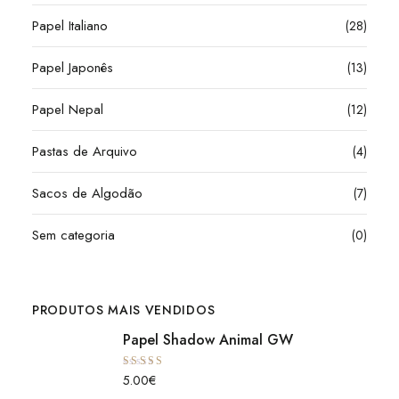
Papel Italiano
(28)
Papel Japonês
(13)
Papel Nepal
(12)
Pastas de Arquivo
(4)
Sacos de Algodão
(7)
Sem categoria
(0)
PRODUTOS MAIS VENDIDOS
Papel Shadow Animal GW
Avaliação
5.00
€
5.00
de 5