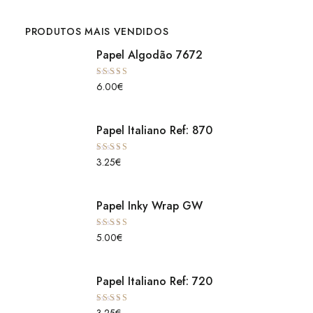
PRODUTOS MAIS VENDIDOS
Papel Algodão 7672
Avaliação
6.00
€
5.00
de 5
Papel Italiano Ref: 870
Avaliação
3.25
€
5.00
de 5
Papel Inky Wrap GW
Avaliação
5.00
€
5.00
de 5
Papel Italiano Ref: 720
Avaliação