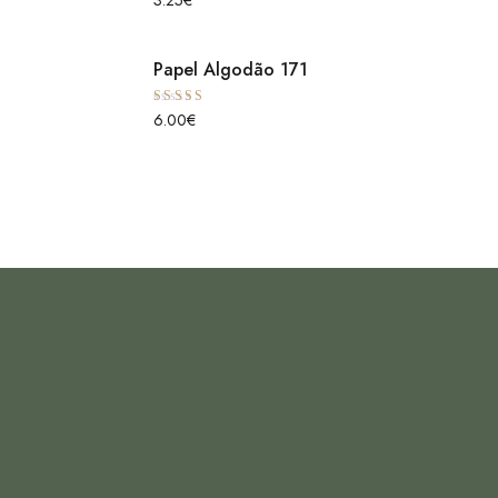
3.25
€
5.00
de 5
Papel Algodão 171
Avaliação
6.00
€
5.00
de 5