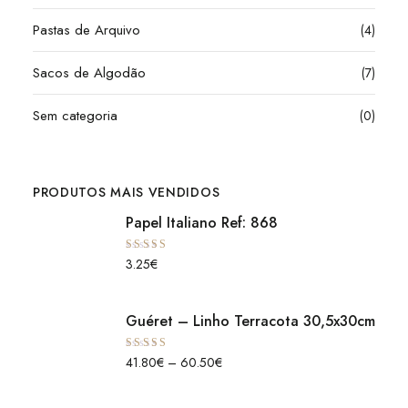
Pastas de Arquivo
(4)
Sacos de Algodão
(7)
Sem categoria
(0)
PRODUTOS MAIS VENDIDOS
Papel Italiano Ref: 868
Avaliação
3.25
€
5.00
de 5
Guéret – Linho Terracota 30,5x30cm
Avaliação
41.80
€
–
60.50
€
5.00
de 5