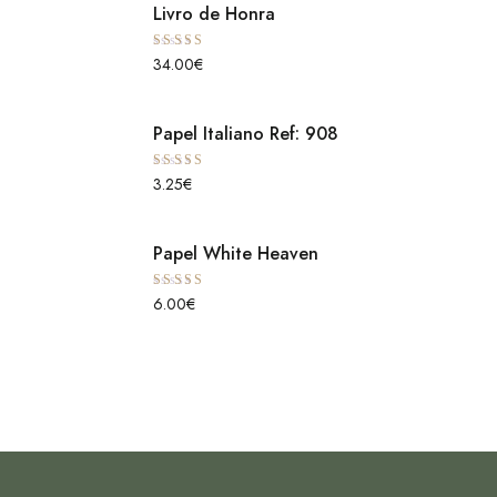
Livro de Honra
Avaliação
34.00
€
5.00
de 5
Papel Italiano Ref: 908
Avaliação
3.25
€
5.00
de 5
Papel White Heaven
Avaliação
6.00
€
5.00
de 5