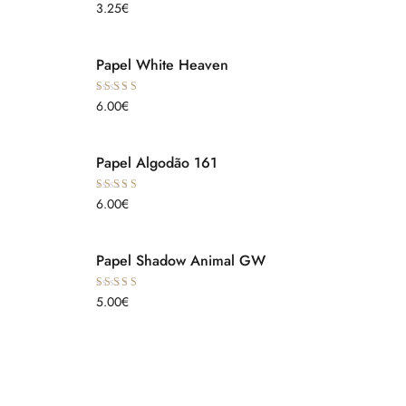
Avaliação
3.25
€
5.00
de 5
Papel White Heaven
Avaliação
6.00
€
5.00
de 5
Papel Algodão 161
Avaliação
6.00
€
5.00
de 5
Papel Shadow Animal GW
Avaliação
5.00
€
5.00
de 5