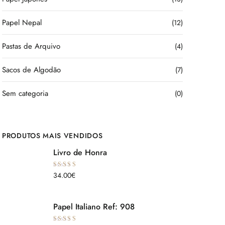
Papel Nepal
(12)
Pastas de Arquivo
(4)
Sacos de Algodão
(7)
Sem categoria
(0)
PRODUTOS MAIS VENDIDOS
Livro de Honra
Avaliação
34.00
€
5.00
de 5
Papel Italiano Ref: 908