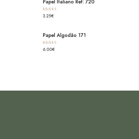
Papel Italiano Ref: 720
Avaliação
3.25
€
5.00
de 5
Papel Algodão 171
Avaliação
6.00
€
5.00
de 5