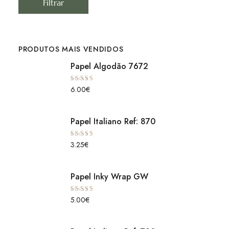
Filtrar
PRODUTOS MAIS VENDIDOS
Papel Algodão 7672
Avaliação
6.00
€
5.00
de 5
Papel Italiano Ref: 870
Avaliação
3.25
€
5.00
de 5
Papel Inky Wrap GW
Avaliação
5.00
€
5.00
de 5