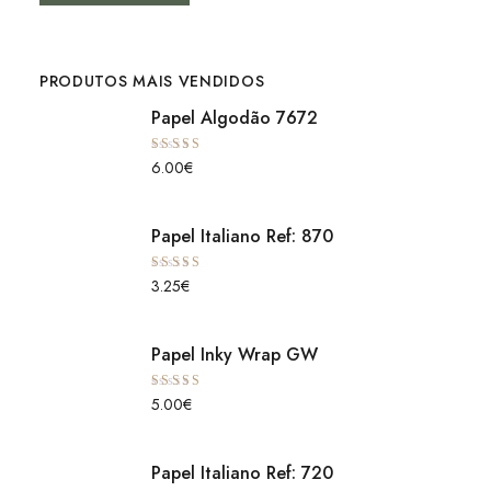
PRODUTOS MAIS VENDIDOS
Papel Algodão 7672
Avaliação
6.00
€
5.00
de 5
Papel Italiano Ref: 870
Avaliação
3.25
€
5.00
de 5
Papel Inky Wrap GW
Avaliação
5.00
€
5.00
de 5
Papel Italiano Ref: 720