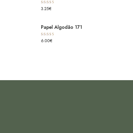
Avaliação
3.25
€
5.00
de 5
Papel Algodão 171
Avaliação
6.00
€
5.00
de 5