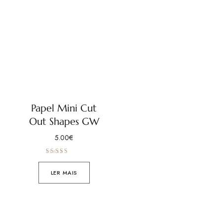
Papel Mini Cut
Out Shapes GW
5.00
€
Avaliação
5.00
de 5
LER MAIS