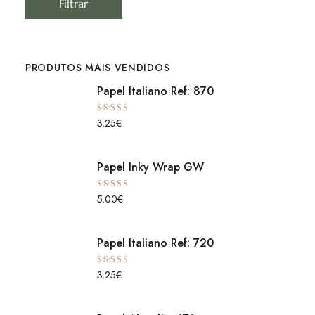
Filtrar
PRODUTOS MAIS VENDIDOS
Papel Italiano Ref: 870
Avaliação
3.25
€
5.00
de 5
Papel Inky Wrap GW
Avaliação
5.00
€
5.00
de 5
Papel Italiano Ref: 720
Avaliação
3.25
€
5.00
de 5