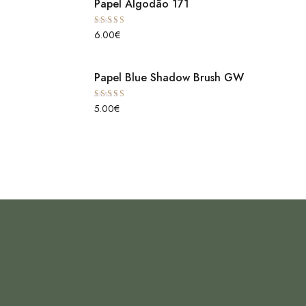
Papel Algodão 171
Avaliação
6.00
€
5.00
de 5
Papel Blue Shadow Brush GW
Avaliação
5.00
€
5.00
de 5