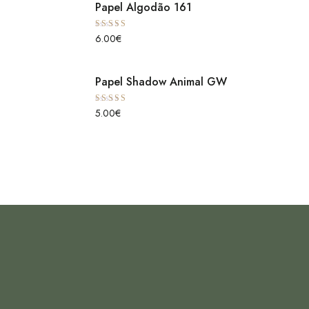
Papel Algodão 161
Avaliação
6.00
€
5.00
de 5
Papel Shadow Animal GW
Avaliação
5.00
€
5.00
de 5