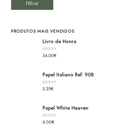
Filtrar
PRODUTOS MAIS VENDIDOS
Livro de Honra
Avaliação
34.00
€
5.00
de 5
Papel Italiano Ref: 908
Avaliação
3.25
€
5.00
de 5
Papel White Heaven
Avaliação
6.00
€
5.00
de 5