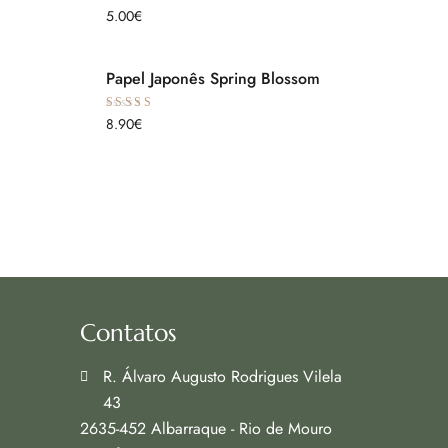
Avaliação
5.00
€
5.00
de 5
Papel Japonês Spring Blossom
Avaliação
8.90
€
5.00
de 5
Contatos
R. Álvaro Augusto Rodrigues Vilela
43
2635-452 Albarraque - Rio de Mouro