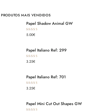
PRODUTOS MAIS VENDIDOS
Papel Shadow Animal GW
Avaliação
5.00
€
5.00
de 5
Papel Italiano Ref: 299
Avaliação
3.25
€
5.00
de 5
Papel Italiano Ref: 701
Avaliação
3.25
€
5.00
de 5
Papel Mini Cut Out Shapes GW