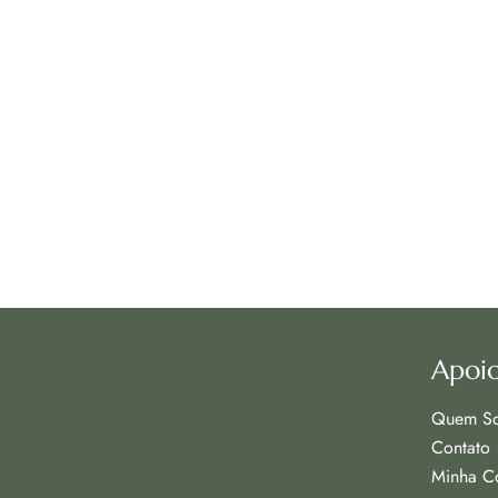
Apoio
Quem S
Contato
Minha C