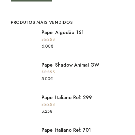
PRODUTOS MAIS VENDIDOS
Papel Algodão 161
Avaliação
6.00
€
5.00
de 5
Papel Shadow Animal GW
Avaliação
5.00
€
5.00
de 5
Papel Italiano Ref: 299
Avaliação
3.25
€
5.00
de 5
Papel Italiano Ref: 701