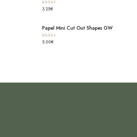
Avaliação
3.25
€
5.00
de 5
Papel Mini Cut Out Shapes GW
Avaliação
5.00
€
5.00
de 5