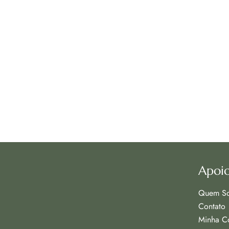
Apoio
Quem S
Contato
Minha C