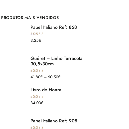
PRODUTOS MAIS VENDIDOS
Papel Italiano Ref: 868
Avaliação
3.25
€
5.00
de 5
Guéret – Linho Terracota
30,5x30cm
Avaliação
41.80
€
–
60.50
€
5.00
de 5
Livro de Honra
Avaliação
34.00
€
5.00
de 5
Papel Italiano Ref: 908