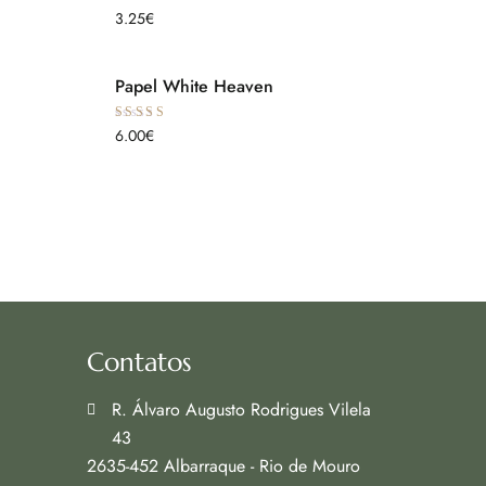
Avaliação
3.25
€
5.00
de 5
Papel White Heaven
Avaliação
6.00
€
5.00
de 5
Contatos
R. Álvaro Augusto Rodrigues Vilela
43
2635-452 Albarraque - Rio de Mouro